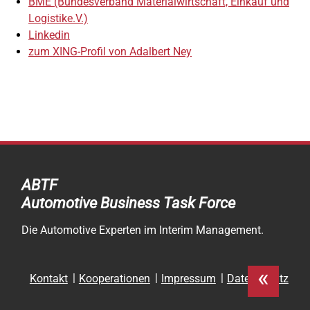
BME (Bundesverband Materialwirtschaft, Einkauf und
Logistike.V.)
Linkedin
zum XING-Profil von Adalbert Ney
ABTF
Automotive Business Task Force
Die Automotive Experten im Interim Management.
«
Navigation
Kontakt
Kooperationen
Impressum
Datenschutz
überspringen