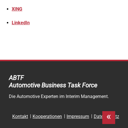
XING
LinkedIn
ABTF
Automotive Business Task Force
Die Automotive Experten im Interim Management.
«
Navigation
Kontakt
Kooperationen
Impressum
Datenschutz
überspringen