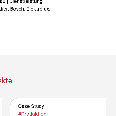
u | Dienstleistung.
r, Bosch, Elektrolux,
ekte
Case Study
#Produktion