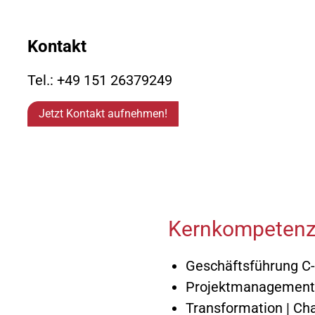
Marketing / Vertrieb / PR
Axel Finkbe
(FH)
Kontakt
Finanzen / Controlling /
Thomas Fri
Organisation
(FH)
Tel.: +49 151 26379249
Dr.-Ing. M
Human Resources & Recht
Jetzt Kontakt aufnehmen!
Michael Gr
(FH)
Kernkompetenze
Geschäftsführung C-
Projektmanagement
Transformation | C