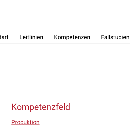
tart
Leitlinien
Kompetenzen
Fallstudien
en
Strategischer Kern
Übersicht
Die ABT
Wie wir arbeiten
Entwicklung & Konstruktion
Unsere 
Unser Mehrwert für Kunden
Einkauf
Luciano D‘
Supply Chain Management
Kfm.
Lothar Bec
Kompetenzfeld
Produktion
Adrian Carl, Dipl.-Ing., D
Wirt.-Ing.
Qualitätsmanagement
Produktion
Dr. Micha