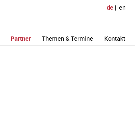
de
en
Partner
Themen & Termine
Kontakt
F-Seniorpartner
Themen
Adalbert Ney
Sigurd Gottschalk
Termine
Netzwerkpartner
Agostino, Dipl.-
Dietmar Groth, Dipl. Kfm.
Volker Herrmann, Dipl.-Ing.
ker, Dipl. Ing. (FH)
(FH)
ipl.-
Ludovic Montécot, M.Sc
International Business
Management
el Dobers