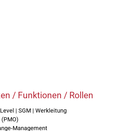
Lutz Reinthaler, Dipl.-Ing.
iner, Dipl.-Ing.
Bernd Schultze, Dipl.-
Betriebswirt
cke, Dipl.-Ing.
Achim Schulz, RA
arius Gartner
Dirk Schulz, Dipl.-Ing.
au, Dipl.-Ing.
Dr.-Ing. Andreas Vieweg
n / Funktionen / Rollen
Level | SGM | Werkleitung
 (PMO)
hange-Management